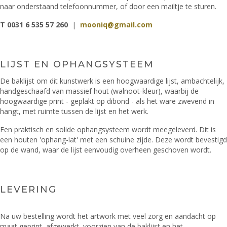
naar onderstaand telefoonnummer, of door een mailtje te sturen.
T 0031 6 535 57 260
|
mooniq@gmail.com
LIJST EN OPHANGSYSTEEM
De baklijst om dit kunstwerk is een hoogwaardige lijst, ambachtelijk,
handgeschaafd van massief hout (walnoot-kleur), waarbij de
hoogwaardige print - geplakt op dibond - als het ware zwevend in
hangt, met ruimte tussen de lijst en het werk.
Een praktisch en solide ophangsysteem wordt meegeleverd. Dit is
een houten 'ophang-lat' met een schuine zijde. Deze wordt bevestigd
op de wand, waar de lijst eenvoudig overheen geschoven wordt.
LEVERING
Na uw bestelling wordt het artwork met veel zorg en aandacht op
maat geprint, afgewerkt, voorzien van de baklijst en het