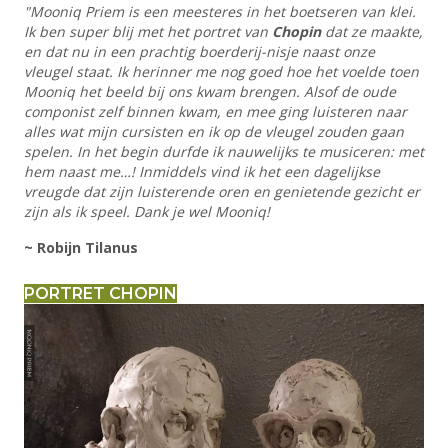
"Mooniq Priem is een meesteres in het boetseren van klei.
Ik ben super blij met het
portret van
Chopin
dat ze maakte,
en dat nu in een prachtig boerderij-nisje naast onze
vleugel staat. Ik herinner me nog goed hoe het voelde toen
Mooniq het beeld bij ons
kwam brengen. Alsof de oude
componist zelf binnen kwam, en mee ging luisteren naar
alles wat mijn cursisten en ik op de vleugel zouden gaan
spelen. In het begin durfde ik
nauwelijks te musiceren: met
hem naast me…! Inmiddels vind ik het een dagelijkse
vreugde dat zijn luisterende oren en genietende gezicht er
zijn als ik speel. Dank je wel
Mooniq!
~ Robijn Tilanus
PORTRET CHOPIN