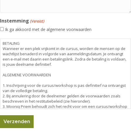
Instemming
(Vereist)
Ik ga akkoord met de algemene voorwaarden
BETALING
Wanneer er een plek vrijkomt in de cursus, worden de mensen op de
wachtlijst benaderd in volgorde van aanmeldingsdatum. Je ontvangt
een e-mail met daarin een betalingslink. Zodra de betaling is voldaan,
is jouw deelname definitief.
ALGEMENE VOORWAARDEN
1. Inschrijving voor de cursus/workshop is pas definitief na ontvangst
van de volledige betaling.
2. Bij annulering door de deelnemer gelden de voorwaarden zoals
beschreven in het restitutiebeleid (zie hieronder).
3. Mooniq Priem behoudt zich het recht voor om een cursus/workshop
te annuleren of te verplaatsen bij onvoldoende deelnemers (minimaal
6 cursisten) of onvoorziene omstandigheden. In dit geval wordt het
volledige bedrag terugbetaald of een alternatieve datum
aangeboden.