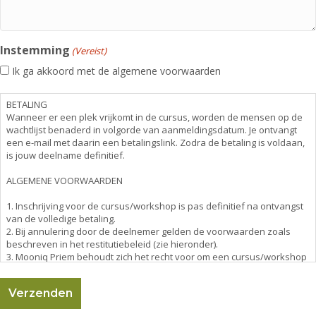
Instemming
(Vereist)
Ik ga akkoord met de algemene voorwaarden
BETALING
Wanneer er een plek vrijkomt in de cursus, worden de mensen op de
wachtlijst benaderd in volgorde van aanmeldingsdatum. Je ontvangt
een e-mail met daarin een betalingslink. Zodra de betaling is voldaan,
is jouw deelname definitief.
ALGEMENE VOORWAARDEN
1. Inschrijving voor de cursus/workshop is pas definitief na ontvangst
van de volledige betaling.
2. Bij annulering door de deelnemer gelden de voorwaarden zoals
beschreven in het restitutiebeleid (zie hieronder).
3. Mooniq Priem behoudt zich het recht voor om een cursus/workshop
te annuleren of te verplaatsen bij onvoldoende deelnemers (minimaal
6 cursisten) of onvoorziene omstandigheden. In dit geval wordt het
volledige bedrag terugbetaald of een alternatieve datum
aangeboden.