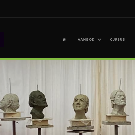
H
AANBOD
CURSUS
O
M
E