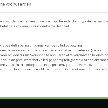
ene voorwaarden
rsus, worden de mensen op de wachtlijst benaderd in volgorde van aanme
betaling is voldaan, is jouw deelname definitief.
 is pas definitief na ontvangst van de volledige betaling.
lden de voorwaarden zoals beschreven in het restitutiebeleid (zie hierond
t voor om een cursus/workshop te annuleren of te verplaatsen bij onvol
den. In dit geval wordt het volledige bedrag terugbetaald of een alterna
den verstrekt, zijn inbegrepen in de prijs tenzij anders vermeld.
kte materialen door onzorgvuldig gebruik kan in rekening worden gebracht.
ijk voor het niet doorgaan van de cursus/workshop als gevolg van overmac
ieën, oorlog of andere onvoorziene gebeurtenissen.
d zijn auteursrechtelijk beschermd en mogen niet worden gekopieerd, ver