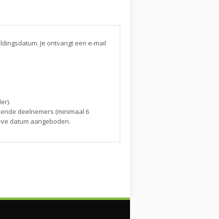
ldingsdatum. Je ontvangt een e-mail
er).
doende deelnemers (minimaal 6
tieve datum aangeboden.
ht, zoals extreme
spreid of commercieel gebruikt zonder