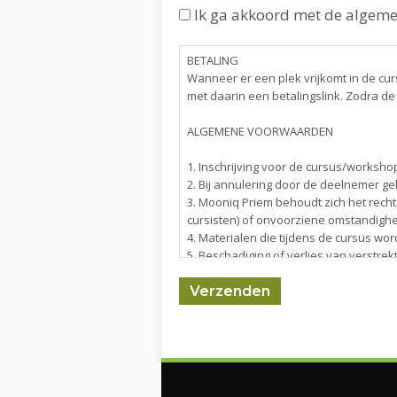
Ik ga akkoord met de algem
BETALING
Wanneer er een plek vrijkomt in de cu
met daarin een betalingslink. Zodra de 
ALGEMENE VOORWAARDEN
1. Inschrijving voor de cursus/workshop
2. Bij annulering door de deelnemer ge
3. Mooniq Priem behoudt zich het rech
cursisten) of onvoorziene omstandighe
4. Materialen die tijdens de cursus wor
5. Beschadiging of verlies van verstre
6. Mooniq Priem is niet verantwoordel
weersomstandigheden, ziekte, pandem
8. Het lesmateriaal en de cursusinhou
toestemming van Mooniq Priem.
RESTITUTIEBELEID