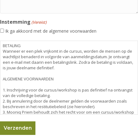
Instemming
(Vereist)
Ik ga akkoord met de algemene voorwaarden
BETALING
Wanneer er een plek vrijkomt in de cursus, worden de mensen op de
wachtlijst benaderd in volgorde van aanmeldingsdatum. Je ontvangt
een e-mail met daarin een betalingslink. Zodra de betaling is voldaan,
is jouw deelname definitief.
ALGEMENE VOORWAARDEN
1. Inschrijving voor de cursus/workshop is pas definitief na ontvangst
van de volledige betaling.
2. Bij annulering door de deelnemer gelden de voorwaarden zoals
beschreven in het restitutiebeleid (zie hieronder).
3. Mooniq Priem behoudt zich het recht voor om een cursus/workshop
te annuleren of te verplaatsen bij onvoldoende deelnemers (minimaal
6 cursisten) of onvoorziene omstandigheden. In dit geval wordt het
volledige bedrag terugbetaald of een alternatieve datum
aangeboden.