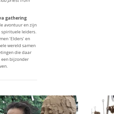
ndu priest from
iva gathering
e avontuur en zijn
spirituele leiders.
men 'Elders' en
hele wereld samen
tingen die daar
n een bijzonder
ven.