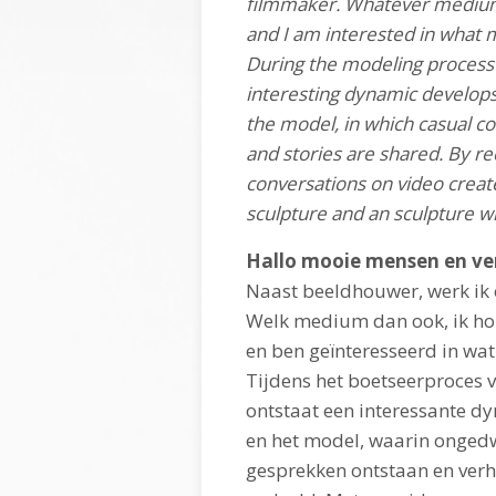
filmmaker. Whatever medium, 
and I am interested in what 
During the modeling process o
interesting dynamic develo
the model, in which casual co
and stories are shared. By r
conversations on video create
sculpture and an sculpture wi
Hallo mooie mensen en ve
Naast beeldhouwer, werk ik 
Welk medium dan ook, ik ho
en ben geïnteresseerd in wa
Tijdens het boetseerproces v
ontstaat een interessante d
en het model, waarin onge
gesprekken ontstaan en ver