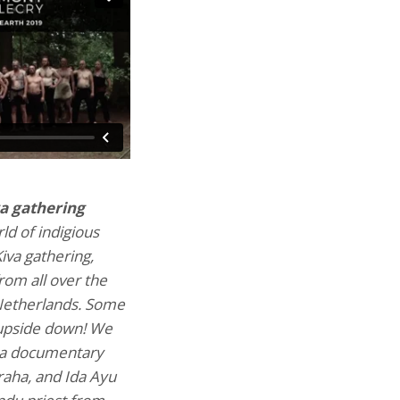
va gathering
ld of indigious
Kiva gathering,
om all over the
Netherlands. Some
 upside down! We
g a documentary
raha, and Ida Ayu