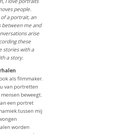
I love portraits
moves people.
f a portrait, an
ps between me and
nversations arise
ecording these
 stories with a
th a story.
rhalen
ook als filmmaker.
u van portretten
t mensen beweegt.
an een portret
ynamiek tussen mij
dwongen
halen worden