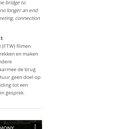
he bridge to
 no longer an end
meeting, connection
ct
d (FTW) filmen
prekken en maken
ndere
daarmee de brug
ptuur geen doel op
iding tot een
en gesprek.