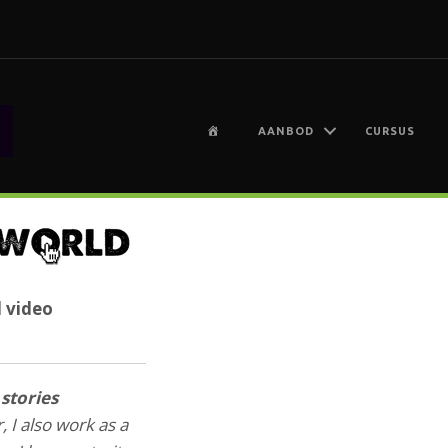
H
AANBOD
CURSUS
O
M
E
d video
stories
, I also work as a