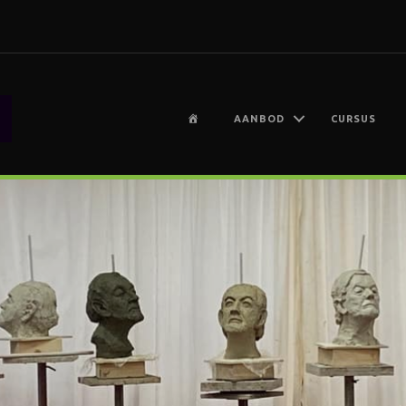
H
AANBOD
CURSUS
O
M
E