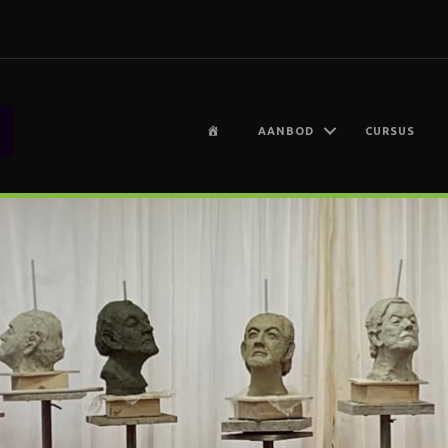
H
AANBOD
CURSUS
O
M
E