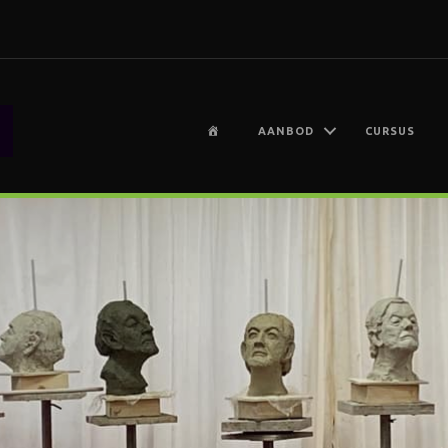
H
AANBOD
CURSUS
O
M
E