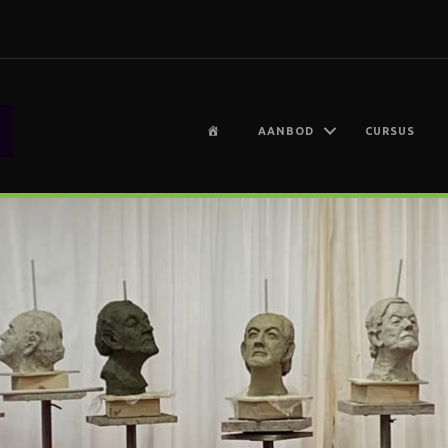
H
AANBOD
CURSUS
O
M
E