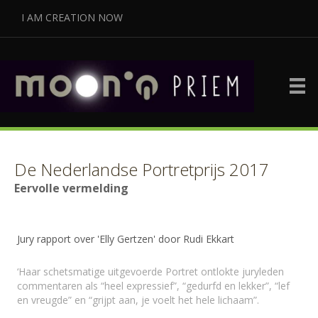
I AM CREATION NOW
​De Nederlandse ​Portretprijs 2017
Eervolle vermelding
Jury rapport over 'Elly Gertzen' door Rudi Ekkart
‘Haar schetsmatige uitgevoerde Portret ontlokte juryleden
commentaren als “heel expressief”, “gedurfd en lekker”, “lef
en vreugde” en “grijpt aan, je voelt het hele lichaam”.