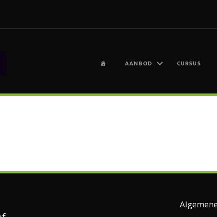
H
AANBOD
CURSUS
O
M
E
Algemene