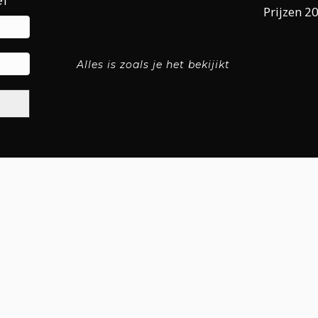
f
Prijzen 2
Alles is zoals je het bekijikt