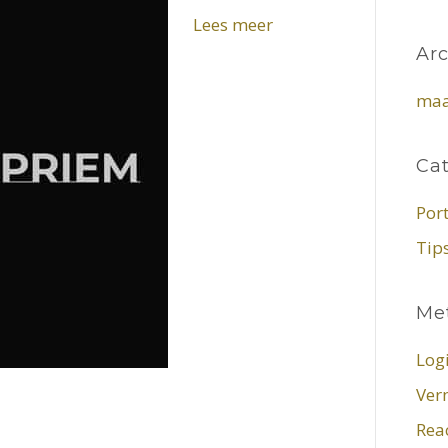
Lees meer
Ar
maa
Ca
Por
Tip
Me
Log
Ver
Reac