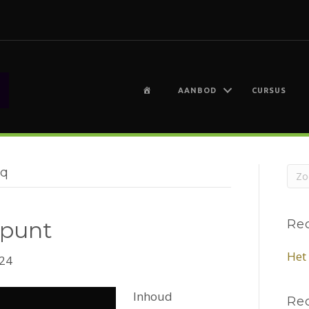
H
AANBOD
CURSUS
O
M
E
iq
 punt
Re
Het
024
Inhoud
Rec