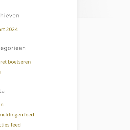
chieven
rt 2024
tegorieën
tret boetseren
s
ta
in
meldingen feed
ties feed