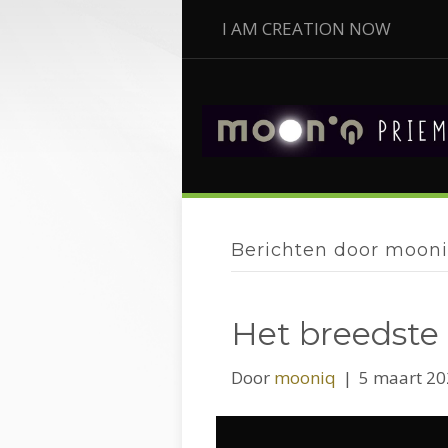
I AM CREATION NOW
Berichten door moon
Het breedste
Door
mooniq
|
5 maart 2